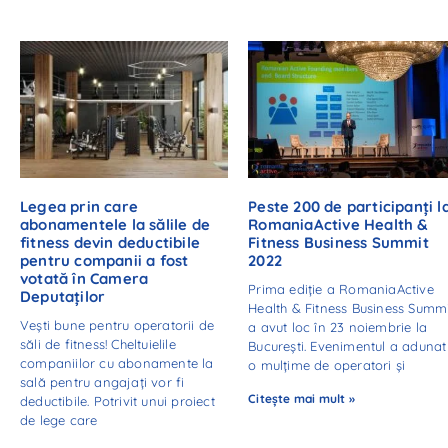
Legea prin care
Peste 200 de participanți l
abonamentele la sălile de
RomaniaActive Health &
fitness devin deductibile
Fitness Business Summit
pentru companii a fost
2022
votată în Camera
Prima ediție a RomaniaActive
Deputaților
Health & Fitness Business Summ
Vești bune pentru operatorii de
a avut loc în 23 noiembrie la
săli de fitness! Cheltuielile
București. Evenimentul a adunat
companiilor cu abonamente la
o mulțime de operatori și
sală pentru angajați vor fi
Citește mai mult »
deductibile. Potrivit unui proiect
de lege care