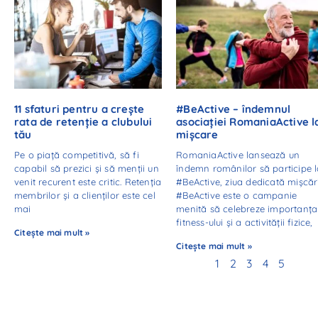
11 sfaturi pentru a crește
#BeActive – îndemnul
rata de retenție a clubului
asociației RomaniaActive l
tău
mișcare
Pe o piață competitivă, să fi
RomaniaActive lansează un
capabil să prezici și să menții un
îndemn românilor să participe 
venit recurent este critic. Retenția
#BeActive, ziua dedicată mișcări
membrilor și a clienților este cel
#BeActive este o campanie
mai
menită să celebreze importanța
fitness-ului și a activității fizice,
Citește mai mult »
Citește mai mult »
1
2
3
4
5