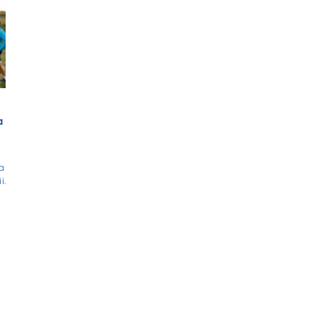
a
la
i.