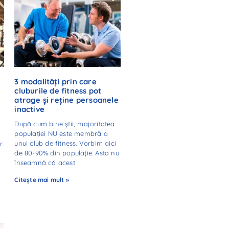
3 modalități prin care
cluburile de fitness pot
atrage și reține persoanele
inactive
După cum bine știi, majoritatea
populației NU este membră a
unui club de fitness. Vorbim aici
r
de 80-90% din populație. Asta nu
înseamnă că acest
Citește mai mult »