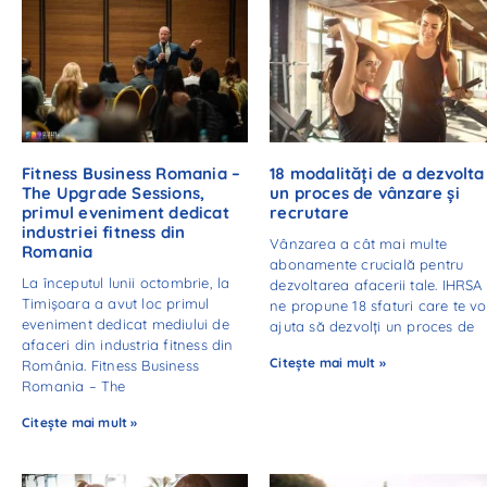
Fitness Business Romania –
18 modalități de a dezvolta
The Upgrade Sessions,
un proces de vânzare și
primul eveniment dedicat
recrutare
industriei fitness din
Vânzarea a cât mai multe
Romania
abonamente crucială pentru
La începutul lunii octombrie, la
dezvoltarea afacerii tale. IHRSA
Timișoara a avut loc primul
ne propune 18 sfaturi care te vo
eveniment dedicat mediului de
ajuta să dezvolți un proces de
afaceri din industria fitness din
Citește mai mult »
România. Fitness Business
Romania – The
Citește mai mult »