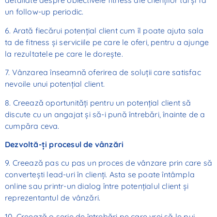
detaliate despre obiectivele fitness ale clienților tăi și fă
un follow-up periodic.
6. Arată fiecărui potențial client cum îl poate ajuta sala
ta de fitness și serviciile pe care le oferi, pentru a ajunge
la rezultatele pe care le dorește.
7. Vânzarea înseamnă oferirea de soluții care satisfac
nevoile unui potențial client.
8. Creează oportunități pentru un potențial client să
discute cu un angajat și să-i pună întrebări, înainte de a
cumpăra ceva.
Dezvoltă-ți procesul de vânzări
9. Creează pas cu pas un proces de vânzare prin care să
convertești lead-uri în clienți. Asta se poate întâmpla
online sau printr-un dialog între potențialul client și
reprezentantul de vânzări.
10. Creează o serie de întrebări pe care vrei să le pui