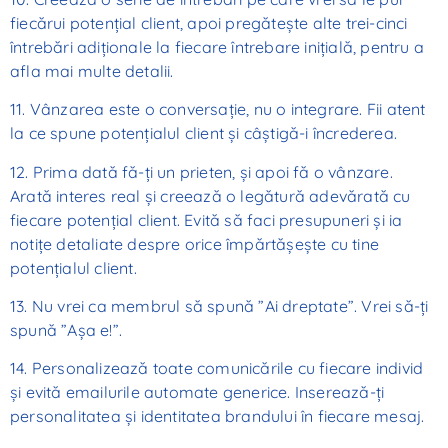
fiecărui potențial client, apoi pregătește alte trei-cinci
întrebări adiționale la fiecare întrebare inițială, pentru a
afla mai multe detalii.
11. Vânzarea este o conversație, nu o integrare. Fii atent
la ce spune potențialul client și câștigă-i încrederea.
12. Prima dată fă-ți un prieten, și apoi fă o vânzare.
Arată interes real și creează o legătură adevărată cu
fiecare potențial client. Evită să faci presupuneri și ia
notițe detaliate despre orice împărtășește cu tine
potențialul client.
13. Nu vrei ca membrul să spună ”Ai dreptate”. Vrei să-ți
spună ”Așa e!”.
14. Personalizează toate comunicările cu fiecare individ
și evită emailurile automate generice. Inserează-ți
personalitatea și identitatea brandului în fiecare mesaj.