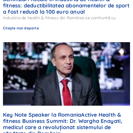
fitness: deductibilitatea abonamentelor de sport
a fost redusă la 100 euro anual
Industria de health & fitness din România se confruntă cu
Citește mai departe
Key Note Speaker la RomaniaActive Health &
fitness Business Summit: Dr. Wargha Enayati,
medicul care a revoluționat sistemului de