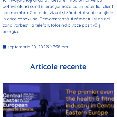
18. Învață-ți toți angajații despre limbajul nonverbal
potrivit atunci când interacționează cu un potențial client
sau membru. Contactul vizual și zâmbetul sunt esențiale
în orice conexiune. Demonstrează-ți zâmbetul și atunci
când vorbești la telefon, folosind o voce pozitivă și
energică.
septembrie 20, 2022
3:38 pm
Articole recente