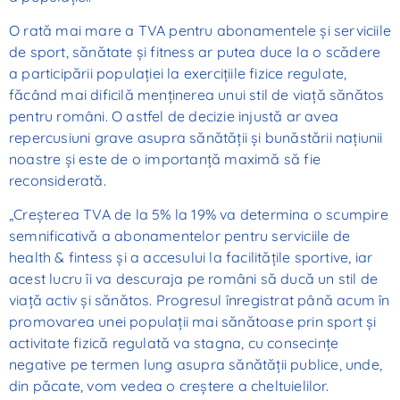
O rată mai mare a TVA pentru abonamentele şi serviciile
de sport, sănătate şi fitness ar putea duce la o scădere
a participării populaţiei la exerciţiile fizice regulate,
făcând mai dificilă menţinerea unui stil de viaţă sănătos
pentru români. O astfel de decizie injustă ar avea
repercusiuni grave asupra sănătăţii şi bunăstării naţiunii
noastre şi este de o importanţă maximă să fie
reconsiderată.
„Creşterea TVA de la 5% la 19% va determina o scumpire
semnificativă a abonamentelor pentru serviciile de
health & fintess şi a accesului la facilităţile sportive, iar
acest lucru îi va descuraja pe români să ducă un stil de
viaţă activ şi sănătos. Progresul înregistrat până acum în
promovarea unei populaţii mai sănătoase prin sport şi
activitate fizică regulată va stagna, cu consecinţe
negative pe termen lung asupra sănătăţii publice, unde,
din păcate, vom vedea o creştere a cheltuielilor.