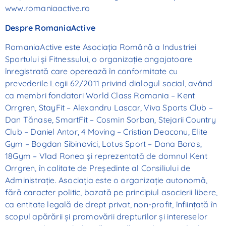
www.romaniaactive.ro
Despre RomaniaActive
RomaniaActive este Asociaţia Română a Industriei
Sportului şi Fitnessului, o organizaţie angajatoare
înregistrată care operează în conformitate cu
prevederile Legii 62/2011 privind dialogul social, având
ca membri fondatori World Class Romania – Kent
Orrgren, StayFit – Alexandru Lascar, Viva Sports Club –
Dan Tănase, SmartFit – Cosmin Sorban, Stejarii Country
Club – Daniel Antor, 4 Moving – Cristian Deaconu, Elite
Gym – Bogdan Sibinovici, Lotus Sport – Dana Boros,
18Gym – Vlad Ronea şi reprezentată de domnul Kent
Orrgren, în calitate de Preşedinte al Consiliului de
Administraţie. Asociaţia este o organizaţie autonomă,
fără caracter politic, bazată pe principiul asocierii libere,
ca entitate legală de drept privat, non-profit, înfiinţată în
scopul apărării şi promovării drepturilor şi intereselor