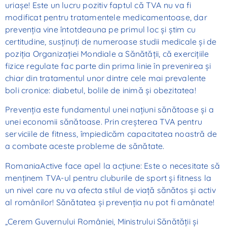
uriaşe! Este un lucru pozitiv faptul că TVA nu va fi
modificat pentru tratamentele medicamentoase, dar
prevenţia vine întotdeauna pe primul loc şi ştim cu
certitudine, susţinuţi de numeroase studii medicale şi de
poziţia Organizaţiei Mondiale a Sănătăţii, că exerciţiile
fizice regulate fac parte din prima linie în prevenirea şi
chiar din tratamentul unor dintre cele mai prevalente
boli cronice: diabetul, bolile de inimă şi obezitatea!
Prevenţia este fundamentul unei naţiuni sănătoase şi a
unei economii sănătoase. Prin creşterea TVA pentru
serviciile de fitness, împiedicăm capacitatea noastră de
a combate aceste probleme de sănătate.
RomaniaActive face apel la acţiune: Este o necesitate să
menţinem TVA-ul pentru cluburile de sport şi fitness la
un nivel care nu va afecta stilul de viaţă sănătos şi activ
al românilor! Sănătatea şi prevenţia nu pot fi amânate!
„Cerem Guvernului României, Ministrului Sănătăţii şi