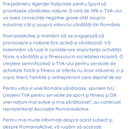
Preşedintelui Agenţiei Naţionale pentru Sport să
prioritizeze sănătatea naţiunii. O rată de 19% a TVA-ului
va avea consecinţe negative grave atât asupra
industriei, cât şi asupra viitorului sănătăţii din România.
RomaniaActive şi membrii săi se angajează să
promoveze o naţiune fizic activă şi sănătoasă. Vă
îndemnăm să luaţi în considerare importanţa activităţii
fizice, a sănătăţii şi a fitnessului în societatea noastră. O
creştere semnificativă a TVA-ului pentru serviciile de
activitate fizică şi fitness ar afecta nu doar industria, ci şi
copiii, tinerii, familiile şi antreprenorii care depind de ea.
Pentru viitorul unei Românii sănătoase, spunem NU
creşterii TVA pentru serviciile de sport şi fitness şi DA
unei naţiuni mai active şi mai sănătoase!”, au continuat
reprezentanţii Asociaţiei RomaniaActive.
Pentru mai multe informaţii despre acest subiect şi
despre RomaniaActive, vă rugăm să accesaţi: