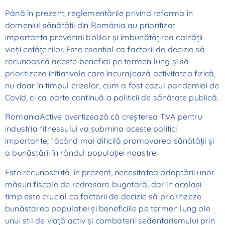
Până în prezent, reglementările privind reforma în
domeniul sănătăţii din România au prioritizat
importanţa prevenirii bolilor şi îmbunătăţirea calităţii
vieţii cetăţenilor. Este esenţial ca factorii de decizie să
recunoască aceste beneficii pe termen lung şi să
prioritizeze iniţiativele care încurajează activitatea fizică,
nu doar în timpul crizelor, cum a fost cazul pandemiei de
Covid, ci ca parte continuă a politicii de sănătate publică.
RomaniaActive avertizează că creşterea TVA pentru
industria fitnessului va submina aceste politici
importante, făcând mai dificilă promovarea sănătăţii şi
a bunăstării în rândul populaţiei noastre.
Este recunoscută, în prezent, necesitatea adoptării unor
măsuri fiscale de redresare bugetară, dar în acelaşi
timp este crucial ca factorii de decizie să prioritizeze
bunăstarea populaţiei şi beneficiile pe termen lung ale
unui stil de viaţă activ şi combaterii sedentarismului prin