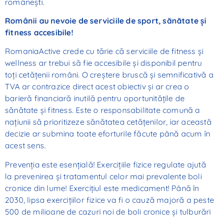
româneşti.
Românii au nevoie de serviciile de sport, sănătate şi
fitness accesibile!
RomaniaActive crede cu tărie că serviciile de fitness şi
wellness ar trebui să fie accesibile şi disponibil pentru
toţi cetăţenii români. O creştere bruscă şi semnificativă a
TVA ar contrazice direct acest obiectiv şi ar crea o
barieră financiară inutilă pentru oportunităţile de
sănătate şi fitness. Este o responsabilitate comună a
naţiunii să prioritizeze sănătatea cetăţenilor, iar această
decizie ar submina toate eforturile făcute până acum în
acest sens.
Prevenţia este esenţială! Exerciţiile fizice regulate ajută
la prevenirea şi tratamentul celor mai prevalente boli
cronice din lume! Exerciţiul este medicament! Până în
2030, lipsa exerciţiilor fizice va fi o cauză majoră a peste
500 de milioane de cazuri noi de boli cronice şi tulburări