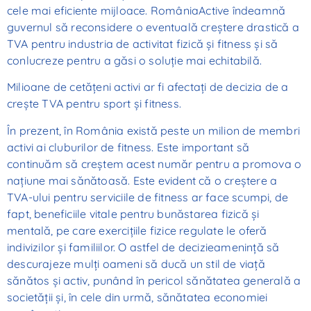
cele mai eficiente mijloace. RomâniaActive îndeamnă
guvernul să reconsidere o eventuală creştere drastică a
TVA pentru industria de activitat fizică şi fitness şi să
conlucreze pentru a găsi o soluţie mai echitabilă.
Milioane de cetăţeni activi ar fi afectaţi de decizia de a
creşte TVA pentru sport şi fitness.
În prezent, în România există peste un milion de membri
activi ai cluburilor de fitness. Este important să
continuăm să creştem acest număr pentru a promova o
naţiune mai sănătoasă. Este evident că o creştere a
TVA-ului pentru serviciile de fitness ar face scumpi, de
fapt, beneficiile vitale pentru bunăstarea fizică şi
mentală, pe care exerciţiile fizice regulate le oferă
indivizilor şi familiilor. O astfel de decizieameninţă să
descurajeze mulţi oameni să ducă un stil de viaţă
sănătos şi activ, punând în pericol sănătatea generală a
societăţii şi, în cele din urmă, sănătatea economiei