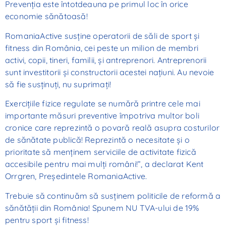
Prevenţia este întotdeauna pe primul loc în orice
economie sănătoasă!
RomaniaActive susţine operatorii de săli de sport şi
fitness din România, cei peste un milion de membri
activi, copii, tineri, familii, şi antreprenori. Antreprenorii
sunt investitorii şi constructorii acestei naţiuni. Au nevoie
să fie susţinuţi, nu suprimaţi!
Exerciţiile fizice regulate se numără printre cele mai
importante măsuri preventive împotriva multor boli
cronice care reprezintă o povară reală asupra costurilor
de sănătate publică! Reprezintă o necesitate şi o
prioritate să menţinem serviciile de activitate fizică
accesibile pentru mai mulţi români!”, a declarat Kent
Orrgren, Preşedintele RomaniaActive.
Trebuie să continuăm să susţinem politicile de reformă a
sănătăţii din România! Spunem NU TVA-ului de 19%
pentru sport şi fitness!