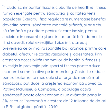
În ciuda schimbărilor fiscale, cluburile de health & fitness
rămân esențiale pentru sănătatea și calitatea vieții
populației. Exercițiul fizic regulat are numeroase beneficii
dovedite pentru sănătatea mentală și fizică, și ar trebui
să rămână o prioritate pentru fiecare individ, pentru
societate în ansamblu și pentru autoritățile în domeniu,
fiind dovedit rolul exercițiilor fizice în tratarea și
prevenirea celor mai răspândite boli cronice, printre care
diabetul, afecțiunile cardiovasculare și obezitatea. Prin
creșterea accesibilității serviciilor de health & fitness și
investiția în prevenție prin sport și fitness poate aduce
economii semnificative pe termen lung. Costurile reduse
pentru tratamente medicale și o forță de muncă mai
sănătoasă pot duce la creșterea economică dovedită.
Potrivit McKinsey & Company, o populație activă
sănătoasă poate oferi economiei un avânt de până la
8%, ceea ce înseamnă o creștere de 12 trilioane de dolari
a PIB-ului global până în 2040!