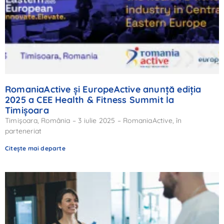
RomaniaActive și EuropeActive anunță ediția
2025 a CEE Health & Fitness Summit la
Timișoara
Timișoara, România – 3 iulie 2025 – RomaniaActive, în
parteneriat
Citește mai departe