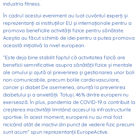
industria fitness.
În cadrul acestui eveniment au luat cuvântul experți și
reprezentanți ai instituțiilor EU și internaționale pentru a
promova beneficiile activității fizice pentru sănătate.
Aceștia au făcut schimb de idei pentru a putea promova
această inițiativă la nivel european.
”Este deja bine stabilit faptul că activitatea fizică are
beneficii semnificative asupra sănătății fizice și mentale
ale omului și ajută al prevenirea și gestionarea unor boli
non-comunicabile, precum bolile cardiovasculare,
cancer și diabet De asemenea, anunță la prevenirea
diabetului și a anxietății. Totuși, 46% dintre europeni nu
exersează. În plus, pandemia de COVID-19 a contribuit la
creșterea inactivității limitând accesul la infrastructurile
sportive. În acest moment, europenii nu au mai fost
nicicând atât de inactivi din punct de vedere fizic precum
sunt acum” spun reprezentanții EuropeActive.