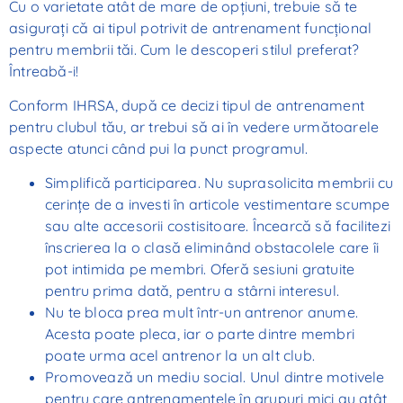
Cu o varietate atât de mare de opțiuni, trebuie să te
asigurați că ai tipul potrivit de antrenament funcțional
pentru membrii tăi. Cum le descoperi stilul preferat?
Întreabă-i!
Conform IHRSA, după ce decizi tipul de antrenament
pentru clubul tău, ar trebui să ai în vedere următoarele
aspecte atunci când pui la punct programul.
Simplifică participarea. Nu suprasolicita membrii cu
cerințe de a investi în articole vestimentare scumpe
sau alte accesorii costisitoare. Încearcă să facilitezi
înscrierea la o clasă eliminând obstacolele care îi
pot intimida pe membri. Oferă sesiuni gratuite
pentru prima dată, pentru a stârni interesul.
Nu te bloca prea mult într-un antrenor anume.
Acesta poate pleca, iar o parte dintre membri
poate urma acel antrenor la un alt club.
Promovează un mediu social. Unul dintre motivele
pentru care antrenamentele în grupuri mici au atât