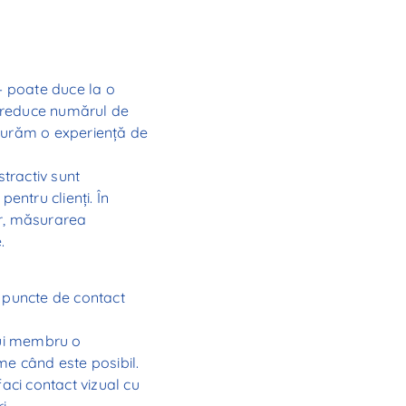
– poate duce la o
e reduce numărul de
gurăm o experiență de
tractiv sunt
entru clienți. În
ur, măsurarea
.
le puncte de contact
rui membru o
me când este posibil.
 faci contact vizual cu
i.