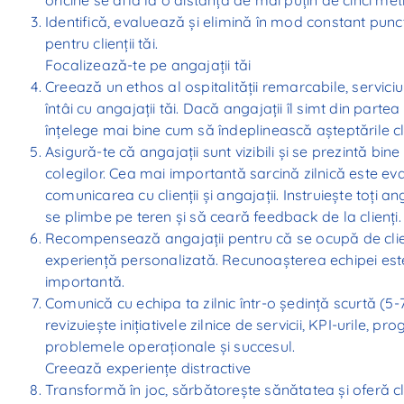
Identifică, evaluează și elimină în mod constant pun
pentru clienții tăi.
Focalizează-te pe angajații tăi
Creează un ethos al ospitalității remarcabile, serviciului
întâi cu angajații tăi. Dacă angajații îl simt din parte
înțelege mai bine cum să îndeplinească așteptările cli
Asigură-te că angajații sunt vizibili și se prezintă bine c
colegilor. Cea mai importantă sarcină zilnică este ev
comunicarea cu clienții și angajații. Instruiește toți 
se plimbe pe teren și să ceară feedback de la clienți.
Recompensează angajații pentru că se ocupă de clien
experiență personalizată. Recunoașterea echipei es
importantă.
Comunică cu echipa ta zilnic într-o ședință scurtă (5-
revizuiește inițiativele zilnice de servicii, KPI-urile, p
problemele operaționale și succesul.
Creează experiențe distractive
Transformă în joc, sărbătorește sănătatea și oferă cli