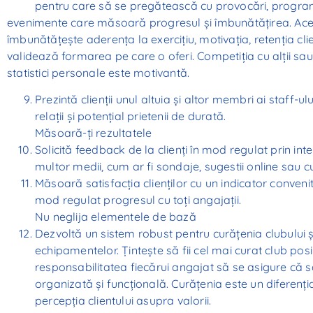
pentru care să se pregătească cu provocări, programe
evenimente care măsoară progresul și îmbunătățirea. Ace
îmbunătățește aderența la exercițiu, motivația, retenția clien
validează formarea pe care o oferi. Competiția cu alții sau 
statistici personale este motivantă.
Prezintă clienții unul altuia și altor membri ai staff-ul
relații și potențial prietenii de durată.
Măsoară-ți rezultatele
Solicită feedback de la clienți în mod regulat prin in
multor medii, cum ar fi sondaje, sugestii online sau cut
Măsoară satisfacția clienților cu un indicator convenit
mod regulat progresul cu toți angajații.
Nu neglija elementele de bază
Dezvoltă un sistem robust pentru curățenia clubului și
echipamentelor. Țintește să fii cel mai curat club posi
responsabilitatea fiecărui angajat să se asigure că s
organizată și funcțională. Curățenia este un diferenția
percepția clientului asupra valorii.