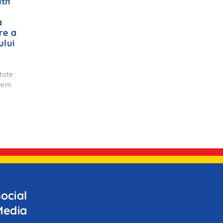
lth
a
re a
ului
tate
trem
ocial
Media