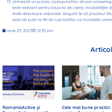
Urmează un proces corespunzător de pre-screening al
este relevant pentru baza ta de clienți, modalitățile de e
liniile directoare naționale. Asigură-te că procesul t
este cel puțin la fel de cuprinzător ca modelele unive
iunie 23, 2023
12:35 pm
Artico
RomaniaActive și
Cele mai bune practici