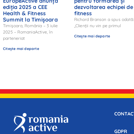
EuropeActive anunță
pentru formarea și
ediția 2025 a CEE
dezvoltarea echipei de
Health & Fitness
fitness
Summit la Timișoara
Richard Branson a spus odată
Timișoara, România – 3 iulie
„Clienții nu vin pe primul
2025 – RomaniaActive, în
Citește mai departe
parteneriat
Citește mai departe
CONTAC
GDPR