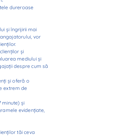
ctele dureroase
 și îngrijirii mai
a angajatorului, vor
enților.
lienților și
aluarea mediului și
angajații despre cum să
ți și oferă o
te extrem de
7 minute) și
rogramele evidențiate,
enților tăi ceva