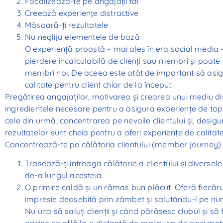
Focalizează-te pe angajații tăi
Creează experiențe distractive
Măsoară-ți rezultatele
Nu neglija elementele de bază
O experiență proastă – mai ales în era social media 
pierdere incalculabilă de clienți sau membri și poat
membri noi. De aceea este atât de important să asi
calitate pentru client chiar de la început.
Pregătirea angajaților, motivarea și crearea unui mediu dis
ingredientele necesare pentru a asigura experiențe de top p
cele din urmă, concentrarea pe nevoile clientului și, desig
rezultatelor sunt cheia pentru a oferi experiențe de calitate
Concentrează-te pe călătoria clientului (member journey)
Trasează-ți întreaga călătorie a clientului și diverse
de-a lungul acesteia.
O primire caldă și un rămas bun plăcut. Oferă fiecă
impresie deosebită prin zâmbet și salutându-l pe nu
Nu uita să saluți clienții și când părăsesc clubul și să
oricine se află la o distanță de mai puțin de cinci metr