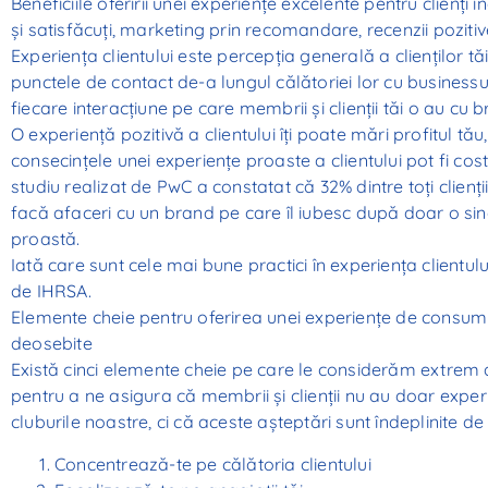
Beneficiile oferirii unei experiențe excelente pentru clienți inc
și satisfăcuți, marketing prin recomandare, recenzii pozitive
Experiența clientului este percepția generală a clienților t
punctele de contact de-a lungul călătoriei lor cu businessu
fiecare interacțiune pe care membrii și clienții tăi o au cu b
O experiență pozitivă a clientului îți poate mări profitul tău,
consecințele unei experiențe proaste a clientului pot fi cost
studiu realizat de PwC a constatat că 32% dintre toți clienți
facă afaceri cu un brand pe care îl iubesc după doar o si
proastă.
Iată care sunt cele mai bune practici în experiența client
de IHRSA.
Elemente cheie pentru oferirea unei experiențe de consum
deosebite
Există cinci elemente cheie pe care le considerăm extrem
pentru a ne asigura că membrii și clienții nu au doar exper
cluburile noastre, ci că aceste așteptări sunt îndeplinite de
Concentrează-te pe călătoria clientului