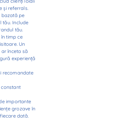
lud clienți loiali
 și referrals.
ăi bazată pe
l tău. Include
randul tău.
 în timp ce
isitoare. Un
i ar înceta să
ngură experiență
ului recomandate
 constant
 de importante
iențe grozave în
 fiecare dată.