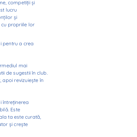
, competiții și
st lucru
ților și
cu propriile lor
ui pentru a crea
termediul mai
ii de sugestii în club.
, apoi revizuiește în
 întreținerea
bilă. Este
ala ta este curată,
tor și crește