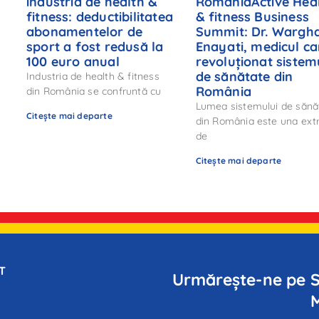
industria de health &
RomaniaActive Hea
fitness: deductibilitatea
& fitness Business
abonamentelor de
Summit: Dr. Wargh
sport a fost redusă la
Enayati, medicul ca
:
100 euro anual
revoluționat sistem
de sănătate din
Industria de health & fitness
România
din România se confruntă cu
Lumea sistemului de sănă
Citește mai departe
din România este una ex
de
Citește mai departe
T
Urmărește-ne pe S