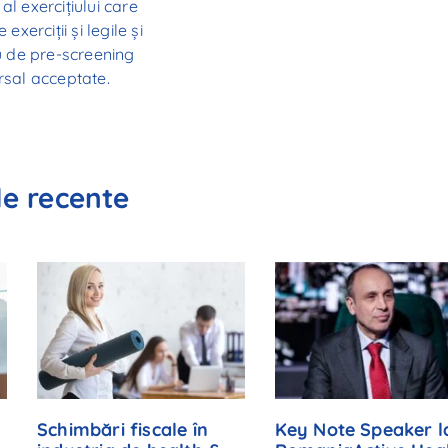
 exercițiului care
xerciții și legile și
ău de pre-screening
rsal acceptate.
le recente
Schimbări fiscale în
Key Note Speaker l