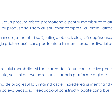
ucruri precum oferte promoționale pentru membrii care at
cu produse sau servicii, sau chiar competiții cu premii atrac
a încuraja membrii să își atingă obiectivele și să depășeasc
ție prietenoasă, care poate ajuta la menținerea motivației p
esului membrilor și furnizarea de sfaturi constructive pent
nale, sesiuni de evaluare sau chiar prin platforme digitale.
 de progresul lor, întărind astfel încrederea și menținând
tă că evoluează, iar feedback-ul constructiv poate contribui