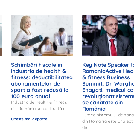
Schimbări fiscale în
Key Note Speaker l
industria de health &
RomaniaActive Hea
fitness: deductibilitatea
& fitness Business
abonamentelor de
Summit: Dr. Wargh
sport a fost redusă la
Enayati, medicul ca
:
100 euro anual
revoluționat sistem
de sănătate din
Industria de health & fitness
România
din România se confruntă cu
Lumea sistemului de sănă
Citește mai departe
din România este una ex
de