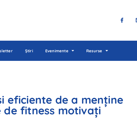
letter
Știri
Evenimente
Resurse
și eficiente de a menține
e de fitness motivați