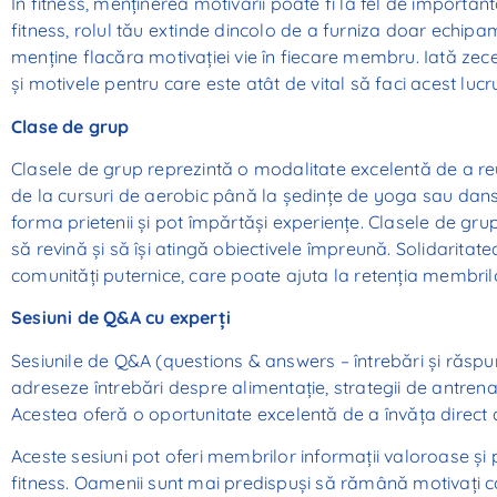
În fitness, menținerea motivării poate fi la fel de importan
fitness, rolul tău extinde dincolo de a furniza doar echipame
menține flacăra motivației vie în fiecare membru. Iată zec
și motivele pentru care este atât de vital să faci acest lucr
Clase de grup
Clasele de grup reprezintă o modalitate excelentă de a reu
de la cursuri de aerobic până la ședințe de yoga sau dans.
forma prietenii și pot împărtăși experiențe. Clasele de g
să revină și să își atingă obiectivele împreună. Solidarita
comunități puternice, care poate ajuta la retenția membril
Sesiuni de Q&A cu experți
Sesiunile de Q&A (questions & answers – întrebări și răsp
adreseze întrebări despre alimentație, strategii de antrena
Acestea oferă o oportunitate excelentă de a învăța direct d
Aceste sesiuni pot oferi membrilor informații valoroase și 
fitness. Oamenii sunt mai predispuși să rămână motivați câ