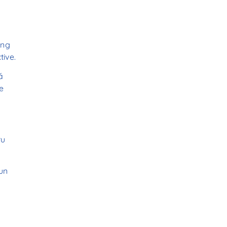
ing
tive.
ă
e
ru
 un