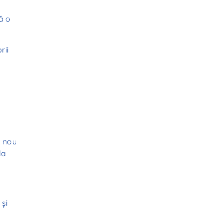
ă o
rii
a nou
la
și