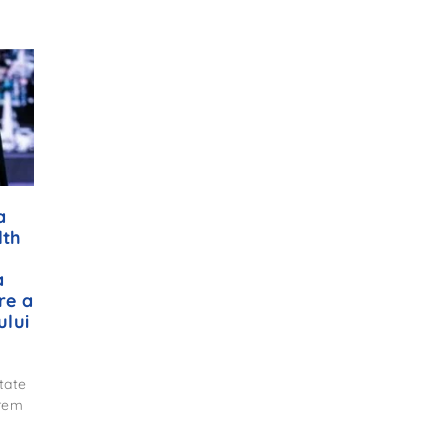
a
lth
a
re a
ului
tate
trem