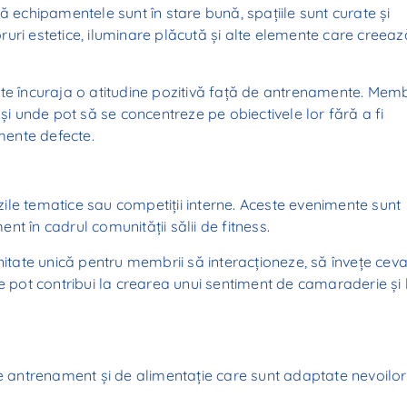
ă echipamentele sunt în stare bună, spațiile sunt curate și
uri estetice, iluminare plăcută și alte elemente care creeaz
te încuraja o atitudine pozitivă față de antrenamente. Memb
și unde pot să se concentreze pe obiectivele lor fără a fi
mente defecte.
 zile tematice sau competiții interne. Aceste evenimente sunt
t în cadrul comunității sălii de fitness.
tate unică pentru membrii să interacționeze, să învețe cev
e pot contribui la crearea unui sentiment de camaraderie și 
antrenament și de alimentație care sunt adaptate nevoilor 