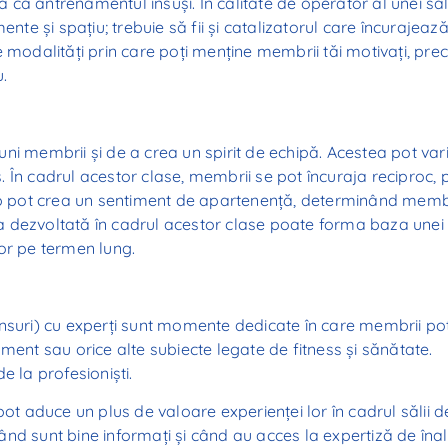
tă ca antrenamentul însuși. În calitate de operator al unei săl
nte și spațiu; trebuie să fii și catalizatorul care încurajează
e modalități prin care poți menține membrii tăi motivați, pr
u.
ni membrii și de a crea un spirit de echipă. Acestea pot var
 În cadrul acestor clase, membrii se pot încuraja reciproc, 
rup pot crea un sentiment de apartenență, determinând memb
tea dezvoltată în cadrul acestor clase poate forma baza unei
or pe termen lung.
unsuri) cu experți sunt momente dedicate în care membrii po
ment sau orice alte subiecte legate de fitness și sănătate.
e la profesioniști.
pot aduce un plus de valoare experienței lor în cadrul sălii d
nd sunt bine informați și când au acces la expertiză de înal