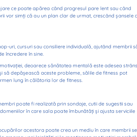
ajare ce poate apărea când progresul pare lent sau când
brii vor simți că au un plan clar de urmat, crescând șansele 
hop-uri, cursuri sau consiliere individuală, ajutând membrii s
 încredere în sine.
ea motivației, deoarece sănătatea mentală este adesea strân
și să depășească aceste probleme, sălile de fitness pot
rmen lung în călătoria lor de fitness.
embri poate fi realizată prin sondaje, cutii de sugestii sau
 domeniilor în care sala poate îmbunătăți și ajusta serviciile
ocupărilor acestora poate crea un mediu în care membrii s