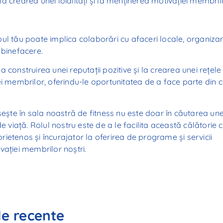
 la crearea unei loialități și la menținerea motivației membril
ul tău poate implica colaborări cu afaceri locale, organiza
 binefacere.
 construirea unei reputații pozitive și la crearea unei rețele
ei membrilor, oferindu-le oportunitatea de a face parte din 
te în sala noastră de fitness nu este doar în căutarea une
 de viață. Rolul nostru este de a le facilita această călătorie 
prietenos și încurajator la oferirea de programe și servicii
vației membrilor noștri.
le recente