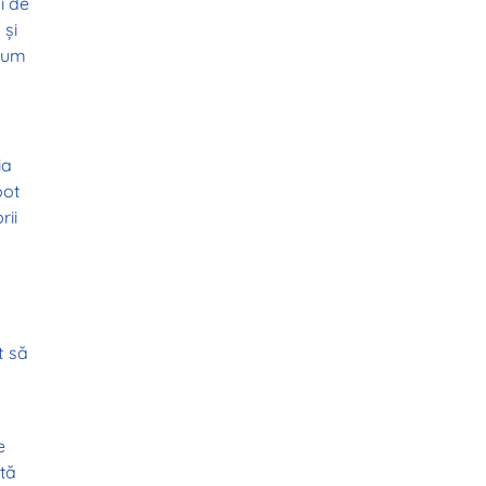
i de
 și
ecum
ia
pot
rii
t să
e
tă