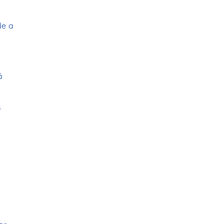
de a
ă
s
e