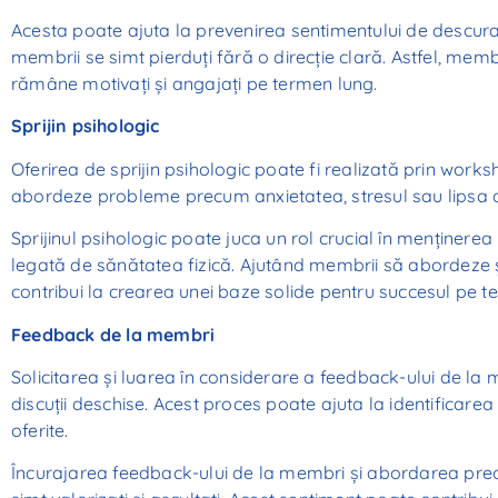
Acesta poate ajuta la prevenirea sentimentului de descur
membrii se simt pierduți fără o direcție clară. Astfel, mem
rămâne motivați și angajați pe termen lung.
Sprijin psihologic
Oferirea de sprijin psihologic poate fi realizată prin works
abordeze probleme precum anxietatea, stresul sau lipsa de
Sprijinul psihologic poate juca un rol crucial în menținer
legată de sănătatea fizică. Ajutând membrii să abordeze 
contribui la crearea unei baze solide pentru succesul pe te
Feedback de la membri
Solicitarea și luarea în considerare a feedback-ului de la m
discuții deschise. Acest proces poate ajuta la identificarea
oferite.
Încurajarea feedback-ului de la membri și abordarea pre