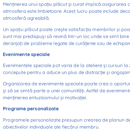
Menținerea unui spațiu plăcut și curat implică asigurarea c
atmosfera este îmbietoare. Acest lucru poate include decor
atmosferă agreabilă.
Un spațiu plăcut poate crește satisfacția membrilor și poa
sunt mai predispuși să revină într-un loc unde se simt bine 
deranjați de probleme legate de curățenie sau de echipa
Evenimente speciale
Evenimentele speciale pot varia de la ateliere și cursuri la
concepute pentru a aduce un plus de distracție și angajamen
Organizarea de evenimente speciale poate crea o oportuni
și să se simtă parte a unei comunități. Astfel de eveniment
menținerea entuziasmului și motivației.
Programe personalizate
Programele personalizate presupun crearea de planuri de 
obiectivelor individuale ale fiecărui membru.