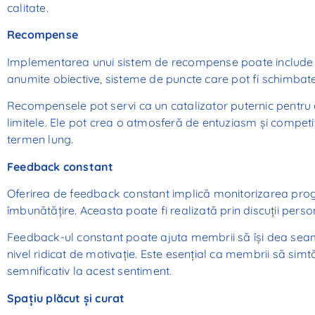
calitate.
Recompense
Implementarea unui sistem de recompense poate include l
anumite obiective, sisteme de puncte care pot fi schimbate 
Recompensele pot servi ca un catalizator puternic pentru 
limitele. Ele pot crea o atmosferă de entuziasm și competi
termen lung.
Feedback constant
Oferirea de feedback constant implică monitorizarea progr
îmbunătățire. Aceasta poate fi realizată prin discuții perso
Feedback-ul constant poate ajuta membrii să își dea seama
nivel ridicat de motivație. Este esențial ca membrii să sim
semnificativ la acest sentiment.
Spațiu plăcut și curat