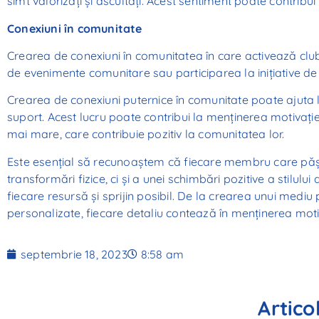
simt valorizați și ascultați. Acest sentiment poate contribui
Conexiuni în comunitate
Crearea de conexiuni în comunitatea în care activează club
de evenimente comunitare sau participarea la inițiative de
Crearea de conexiuni puternice în comunitate poate ajuta la
suport. Acest lucru poate contribui la menținerea motivați
mai mare, care contribuie pozitiv la comunitatea lor.
Este esențial să recunoaștem că fiecare membru care pășeș
transformări fizice, ci și a unei schimbări pozitive a stilului
fiecare resursă și sprijin posibil. De la crearea unui mediu 
personalizate, fiecare detaliu contează în menținerea moti
septembrie 18, 2023
8:58 am
Artico