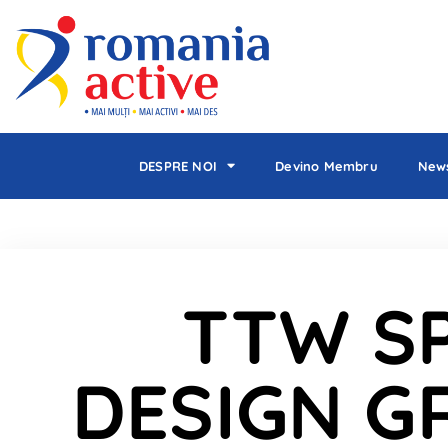
DESPRE NOI
Devino Membru
News
TTW S
DESIGN G