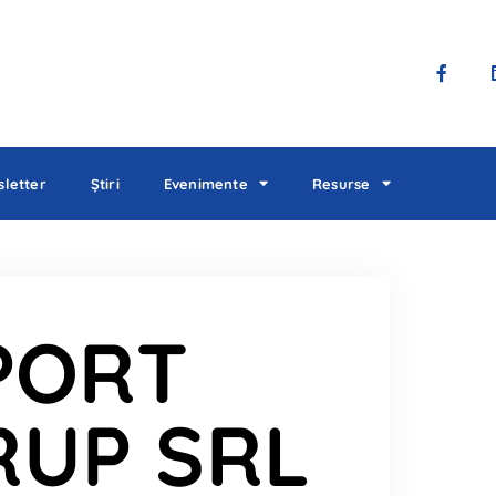
letter
Știri
Evenimente
Resurse
PORT
RUP SRL