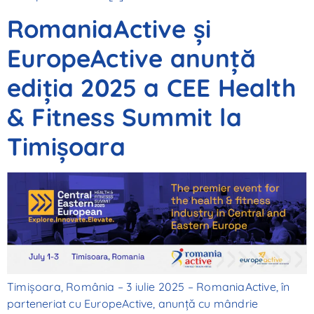
RomaniaActive și
EuropeActive anunță
ediția 2025 a CEE Health
& Fitness Summit la
Timișoara
Timișoara, România – 3 iulie 2025 – RomaniaActive, în
parteneriat cu EuropeActive, anunță cu mândrie