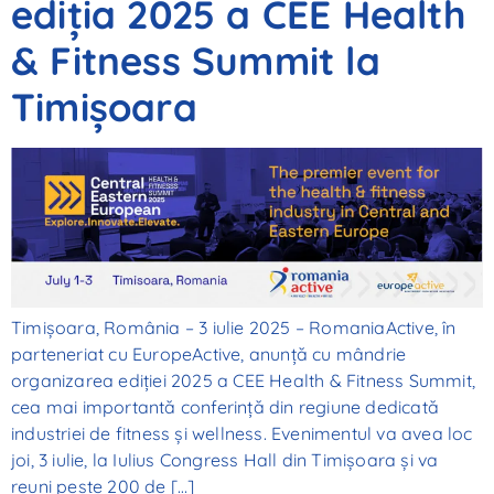
ediția 2025 a CEE Health
& Fitness Summit la
Timișoara
Timișoara, România – 3 iulie 2025 – RomaniaActive, în
parteneriat cu EuropeActive, anunță cu mândrie
organizarea ediției 2025 a CEE Health & Fitness Summit,
cea mai importantă conferință din regiune dedicată
industriei de fitness și wellness. Evenimentul va avea loc
joi, 3 iulie, la Iulius Congress Hall din Timișoara și va
reuni peste 200 de […]