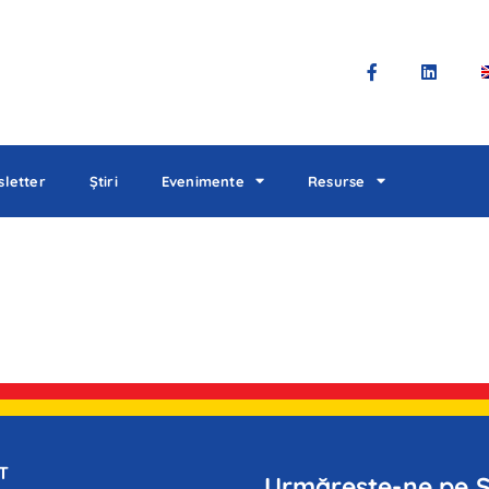
letter
Știri
Evenimente
Resurse
T
Urmărește-ne pe S