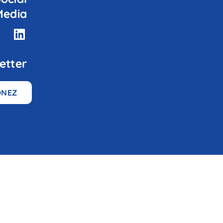
Media
etter
ONEZ