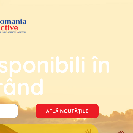
sponibili în
rând
AFLĂ NOUTĂȚILE