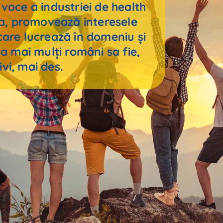
oce a industriei de health
ia, promovează interesele
 care lucrează în domeniu și
a mai mulți români sa fie,
ivi, mai des.