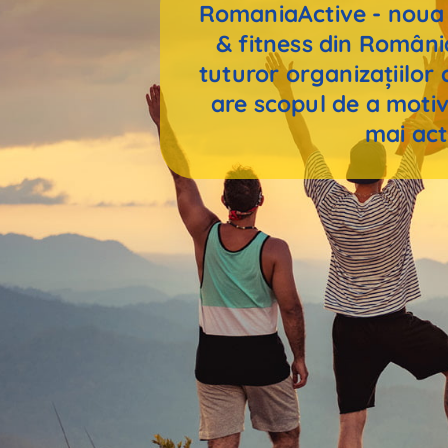
RomaniaActive - noua v
& fitness din Român
tuturor organizațiilor
are scopul de a motiv
mai act