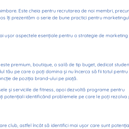
chimbare. Este cheia pentru recrutarea de noi membri, precu
 jos îți prezentăm o serie de bune practici pentru marketingu
mai ușor aspectele esențiale pentru o strategie de marketing
 este premium, boutique, o sală de tip buget, dedicat studenț
ul tău pe care o poți domina și nu încerca să fii totul pentru
uncție de poziția brand-ului pe piață.
sele și serviciile de fitness, apoi dezvoltă programe pentru
nți potențiali identificând problemele pe care le poți rezolva
e club, astfel încât să identifici mai ușor care sunt potențial