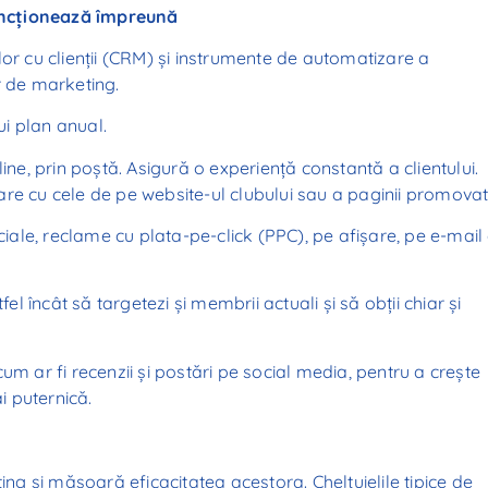
uncționează împreună
lor cu clienții (CRM) și instrumente de automatizare a
r de marketing.
i plan anual.
ine, prin poștă. Asigură o experiență constantă a clientului.
ilare cu cele de pe website-ul clubului sau a paginii promovat
ciale, reclame cu plata-pe-click (PPC), pe afișare, pe e-mail
el încât să targetezi și membrii actuali și să obții chiar și
 cum ar fi recenzii și postări pe social media, pentru a crește
i puternică.
ing și măsoară eficacitatea acestora. Cheltuielile tipice de