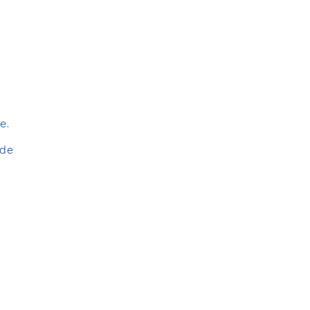
e.
 de