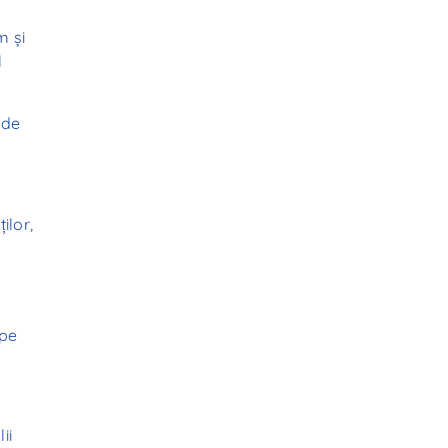
m și
l
 de
ilor,
 pe
ii