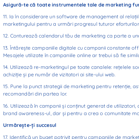
Asigură-te că toate instrumentele tale de marketing f
11. Ia în considerare un software de management al relații
marketingului pentru a urmări progresul tuturor eforturilo
12. Conturează calendarul tău de marketing ca parte a unu
13. Întărește campaniile digitale cu campanii constante offl
Mesajele utilizate în campaniile online ar trebui să fie sim
14. Utilizează re-marketingul pe toate canalele: rețelele so
achiziție și pe număr de vizitatori ai site-ului web.
15. Pune la punct strategii de marketing pentru retenție, astf
recomandări din partea lor.
16. Utilizează în campanii și conținut generat de utilizatori,
brand awareness-ul, dar și pentru a crea o comunitate ma
Urmărește-ți succesul
17. Identifică un buget potrivit pentru campaniile de market