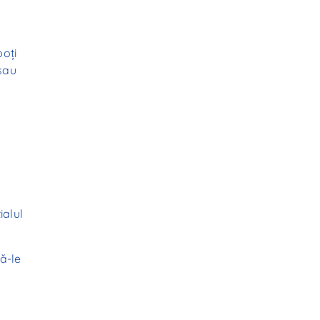
r
poți
 sau
ialul
ză-le