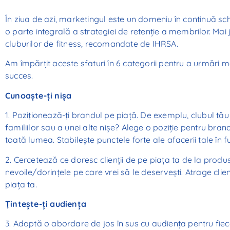
În ziua de azi, marketingul este un domeniu în continuă s
o parte integrală a strategiei de retenție a membrilor. Mai
cluburilor de fitness, recomandate de IHRSA.
Am împărțit aceste sfaturi în 6 categorii pentru a urmări 
succes.
Cunoaște-ți nișa
1. Poziționează-ți brandul pe piață. De exemplu, clubul tău
familiilor sau a unei alte nișe? Alege o poziție pentru brand
toată lumea. Stabilește punctele forte ale afacerii tale în f
2. Cercetează ce doresc clienții de pe piața ta de la produ
nevoile/dorințele pe care vrei să le deservești. Atrage clie
piața ta.
Țintește-ți audien
ț
a
3. Adoptă o abordare de jos în sus cu audiența pentru fiecar