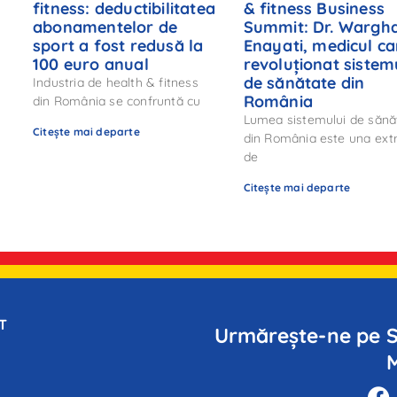
fitness: deductibilitatea
& fitness Business
abonamentelor de
Summit: Dr. Wargh
sport a fost redusă la
Enayati, medicul ca
:
100 euro anual
revoluționat sistem
de sănătate din
Industria de health & fitness
România
din România se confruntă cu
Lumea sistemului de sănă
Citește mai departe
din România este una ex
de
Citește mai departe
T
Urmărește-ne pe S