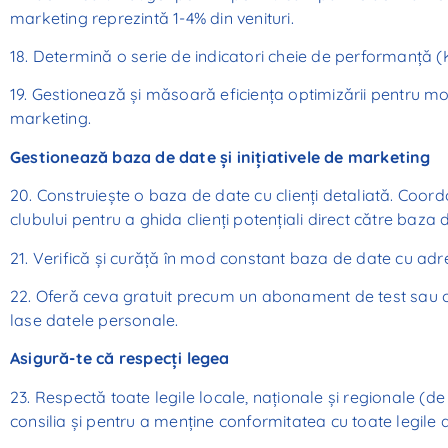
marketing reprezintă 1-4% din venituri.
18. Determină o serie de indicatori cheie de performanță (
19. Gestionează și măsoară eficiența optimizării pentru mo
marketing.
Gestionează baza de date și inițiativele de marketing
20. Construiește o baza de date cu clienți detaliată. Coor
clubului pentru a ghida clienți potențiali direct către baza 
21. Verifică și curăță în mod constant baza de date cu adr
22. Oferă ceva gratuit precum un abonament de test sau o șe
lase datele personale.
Asigură-te că respecți legea
23. Respectă toate legile locale, naționale și regionale (d
consilia și pentru a menține conformitatea cu toate legile a