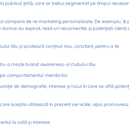
a publicul țintă, care ar trebui segmentat pe timpul necesa
zi campanii de re-marketing personalizate. De exemplu, îți 
ocmai au expirat, lead-uri neconvertite și potențiali clienți
ului tău și postează conținut nou, constant, pentru a te
ntru a crește brand awareness-ul clubului tău
e pe comportamentul membrilor.
ncție de demografie, interese și locul în care se află potenț
n care aceștia utilizează în prezent serviciile, apoi promovea
ntul la sală și interese.