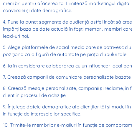
membri pentru afacerea ta. Limitează marketingul digital l
conversiei și date demografice.
4. Pune la punct segmente de audiență astfel încât să cree
împărți baza de date actuală în foști membri, membri care t
lead-uri noi.
5. Alege platformele de social media care se potrivesc club
poziționa ca o figură de autoritate pe piața clubului tale.
6. Ia în considerare colaborarea cu un influencer local pe
7. Creează campanii de comunicare personalizate bazat
8. Creează mesaje personalizate, campanii și reclame, în fu
client în procesul de achiziție.
9. Înțelege datele demografice ale clienților tăi și modul î
în funcție de interesele lor specifice.
10. Trimite-le membrilor e-mailuri în funcție de comportame