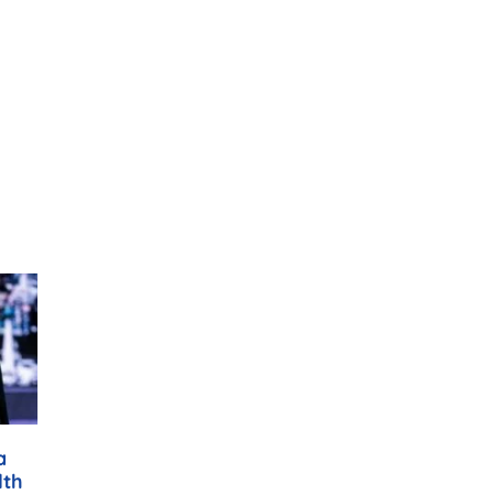
a
lth