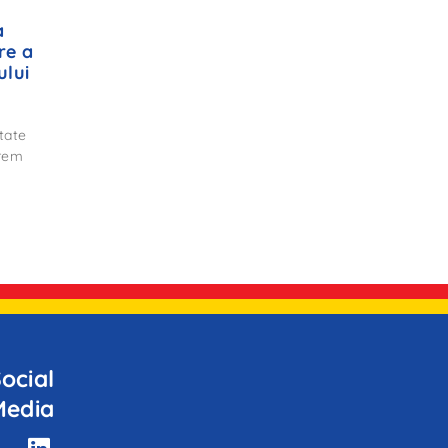
a
re a
ului
tate
trem
ocial
Media