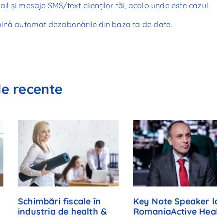
ail și mesaje SMS/text clienților tăi, acolo unde este cazul.
limină automat dezabonările din baza ta de date.
le recente
Schimbări fiscale în
Key Note Speaker l
industria de health &
RomaniaActive Hea