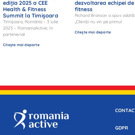
ediția 2025 a CEE
dezvoltarea echipei de
Health & Fitness
fitness
Summit la Timișoara
Richard Branson a spus odată
Timișoara, România – 3 iulie
„Clienții nu vin pe primul
2025 – RomaniaActive, în
Citește mai departe
parteneriat
Citește mai departe
CONTAC
GDPR